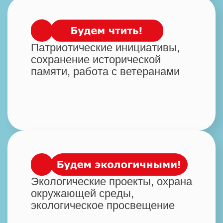
1 этап
2 марта
Начало приёма заявок
консультирования
по офрмлению заявок
на платформе
2 этап