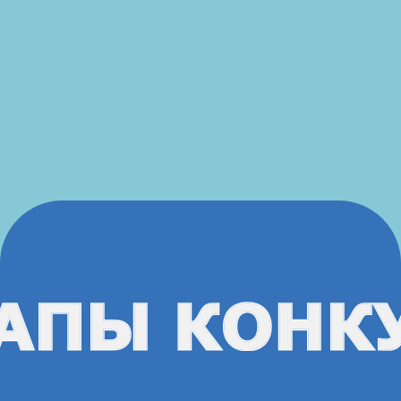
5 этап
с 10 по 24 апреля
Оценка проектов экспертами
6 этап
с 27 апреля по 5 мая
Обработка результатов
и проведение экспертных
комиссий (при необходимости)
7 этап
6 мая
Объявление победителей
(до 12:00 по МСК)